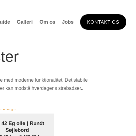
uide
Galleri
Om os
Jobs
KONTAKT OS
ter
e med moderne funktionalitet. Det stabile
, der kan modstå hverdagens strabadser..
 42 Eg olie | Rundt
Select Options
Søjlebord