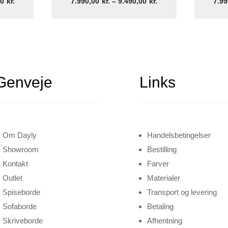
Prisinterval:
Prisinterval:
00
kr.
7.990,00
kr.
–
9.490,00
kr.
7.99
8.490,00kr.
7.990,00kr.
til
til
9.990,00kr.
9.490,00kr.
Genveje
Links
Om Dayly
Handelsbetingelser
Showroom
Bestilling
Kontakt
Farver
Outlet
Materialer
Spiseborde
Transport og levering
Sofaborde
Betaling
Skriveborde
Afhentning