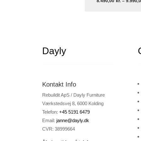
8.490,00
kr.
–
9.990,
Dayly
Kontakt Info
Rebuildit ApS / Dayly Furniture
Værkstedsvej 8, 6000 Kolding
Telefon:
+45 5191 6479
Email:
janne@dayly.dk
CVR: 38999664