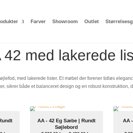
odukter
Farver
Showroom
Outlet
Størrelsesg
 42 med lakerede lis
lefod, med lakerede lister. Et møbel der forener tidløs eleganc
er, sikrer både et balanceret design og en robust konstruktion
 Rundt
AA - 42 Eg Sæbe | Rundt
AA -
Select Options
Søjlebord