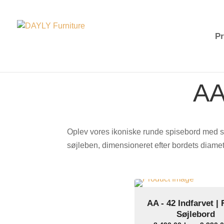
Pr
AA
Oplev vores ikoniske runde spisebord med søj
søjleben, dimensioneret efter bordets diamet
AA - 42 Indfarvet |
Select Options
Søjlebord