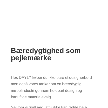
Fremstillet til dig
Dit håndlavede møbel bliver lavet til dig og derfor har vi aldrig
produktet på lager. Fra bestilling til levering går der cirka 7-10
uger.
Bæredygtighed som
pejlemærke
Hos DAYLY køber du ikke bare et designerbord –
men også vores tanker om en bæredygtig
møbelindustri gennem holdbart design og
fornuftige materialevalg.
Selvom vi godt ved, at vi ikke kan redde hele