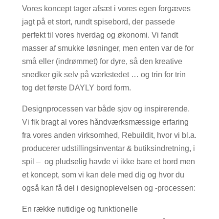
Vores koncept tager afsæt i vores egen forgæves
jagt på et stort, rundt spisebord, der passede
perfekt til vores hverdag og økonomi. Vi fandt
masser af smukke løsninger, men enten var de for
små eller (indrømmet) for dyre, så den kreative
snedker gik selv på værkstedet … og trin for trin
tog det første DAYLY bord form.
Designprocessen var både sjov og inspirerende.
Vi fik bragt al vores håndværksmæssige erfaring
fra vores anden virksomhed, Rebuildit, hvor vi bl.a.
producerer udstillingsinventar & butiksindretning, i
spil – og pludselig havde vi ikke bare et bord men
et koncept, som vi kan dele med dig og hvor du
også kan få del i designoplevelsen og -processen:
En række nutidige og funktionelle