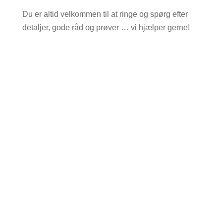
Du er altid velkommen til at ringe og spørg efter
detaljer, gode råd og prøver … vi hjælper gerne!
Byg selv dit håndlavede møbel
Byg selv dit nye speciallavede møbel i vores webshop og vælg
selv din form, størrelse, overflade og farve.
Dansk håndværk
Bestil nemt dit nye håndlavede møbel her – vi starter
produktionen, så snart bestillingen er bekræftet.