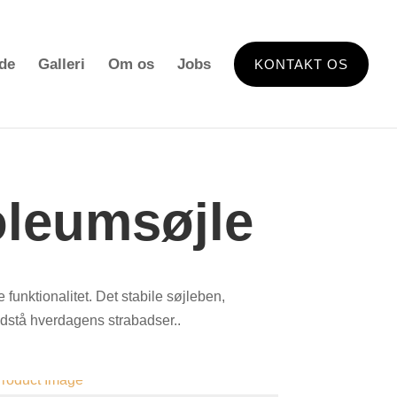
ide
Galleri
Om os
Jobs
KONTAKT OS
oleumsøjle
unktionalitet. Det stabile søjleben,
modstå hverdagens strabadser..