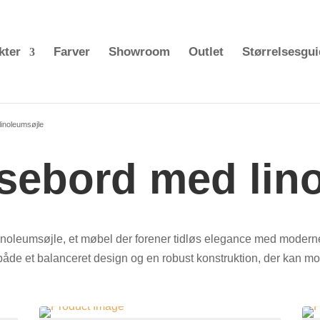
kter
Farver
Showroom
Outlet
Størrelsesgu
linoleumsøjle
isebord
med lin
noleumsøjle, et møbel der forener tidløs elegance med moderne f
r både et balanceret design og en robust konstruktion, der kan 