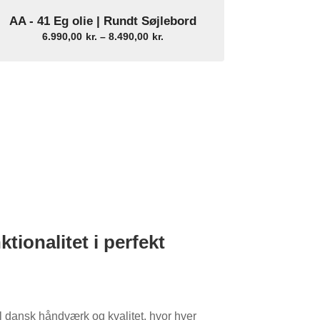
AA - 41 Eg olie | Rundt Søjlebord
Select Options
Prisinterval:
6.990,00
kr.
–
8.490,00
kr.
6.990,00kr.
til
8.490,00kr.
Dansk kvalitet

ik
Vi bruger kun kvalitetsmaterialer
ionalitet i perfekt
il dansk håndværk og kvalitet, hvor hver