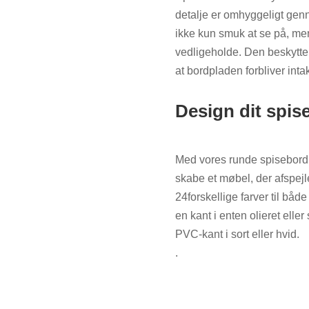
detalje er omhyggeligt ge
ikke kun smuk at se på, men
vedligeholde. Den beskytten
at bordpladen forbliver inta
Design dit spiseb
Med vores runde spisebord m
skabe et møbel, der afspejl
24forskellige farver til bå
en kant i enten olieret ell
PVC-kant i sort eller hvid.
.