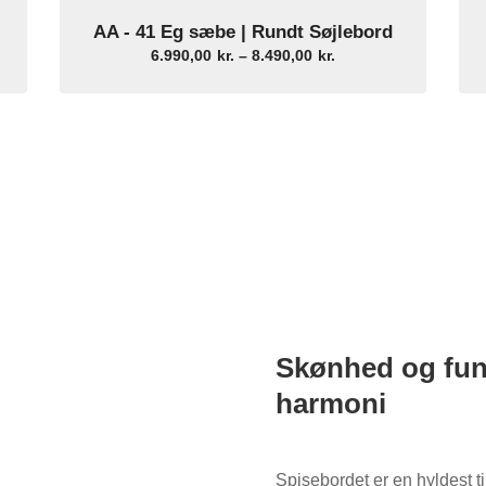
AA - 41 Eg sæbe | Rundt Søjlebord
Select Options
val:
Prisinterval:
6.990,00
kr.
–
8.490,00
kr.
r.
6.990,00kr.
til
r.
8.490,00kr.
remragende service
Sikker webshop

ntakt os, hvis du er i tvivl
Dansk design & dansk but
Skønhed og funkt
harmoni
Spisebordet er en hyldest t