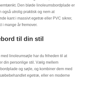
nnemtænkt. Den bløde linoleumsbordplade er
 også utrolig praktisk og nem at
de kant i massivt egetræ eller PVC sikrer,
kt i mange år fremover.
ord til din stil
ed linoleumsøjle har du friheden til at
er din personlige stil. Vælg mellem
de bordplade og søjle, og kombiner dem med
er sæbebehandlet egetræ, eller en moderne