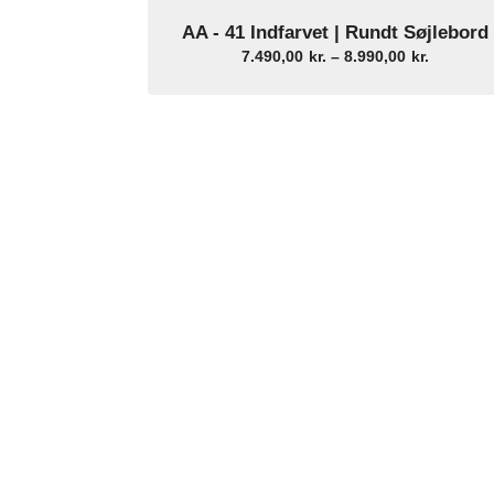
AA - 41 Indfarvet | Rundt Søjlebord
Select Options
Prisinter
7.490,00
kr.
–
8.990,00
kr.
7.490,00k
til
8.990,00k
Dansk håndværk
F


Dansk håndværk udført i Kolding
Ko