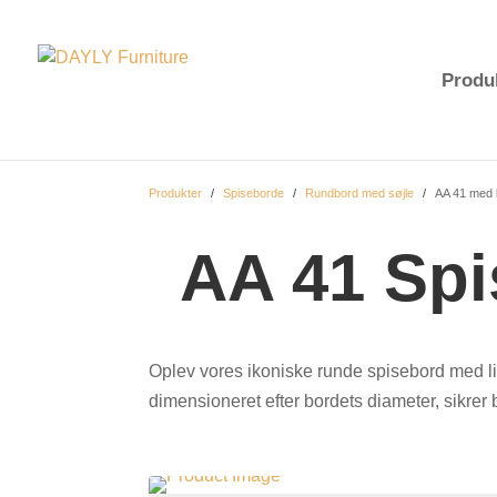
Produ
Produkter
/
Spiseborde
/
Rundbord med søjle
/
AA 41 med 
AA 41 Sp
Oplev vores ikoniske runde spisebord med li
dimensioneret efter bordets diameter, sikre