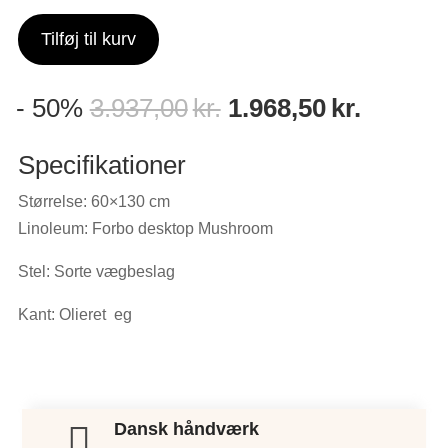
Tilføj til kurv
Den
Den
- 50%
3.937,00
kr.
1.968,50
kr.
oprindelige
aktuelle
pris
pris
Specifikationer
var:
er:
Størrelse: 60×130 cm
3.937,00kr..
1.968,5
Linoleum: Forbo desktop Mushroom
Stel: Sorte vægbeslag
Kant: Olieret eg
Dansk håndværk
