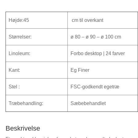
| rundt
sofabord
Højde:45
cm til overkant
antal
Størrelser:
ø 80 – ø 90 – ø 100 cm
Linoleum:
Forbo desktop | 24 farver
Kant:
Eg Finer
Stel :
FSC-godkendt egetræ
Træbehandling:
Sæbebehandlet
Beskrivelse