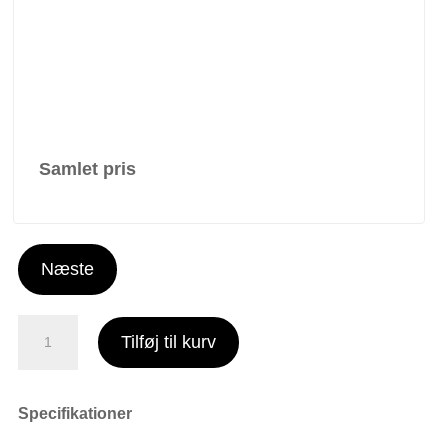
Samlet pris
Næste
AA
Tilføj til kurv
-
31
Eg
Specifikationer
olie