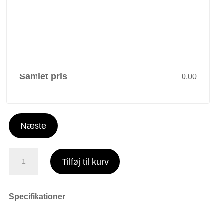
Samlet pris
0,00
Næste
AA
Tilføj til kurv
-
32
Eg
Specifikationer
sæbe
| sofabord