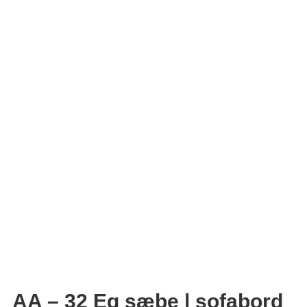
AA – 32 Eg sæbe | sofabord