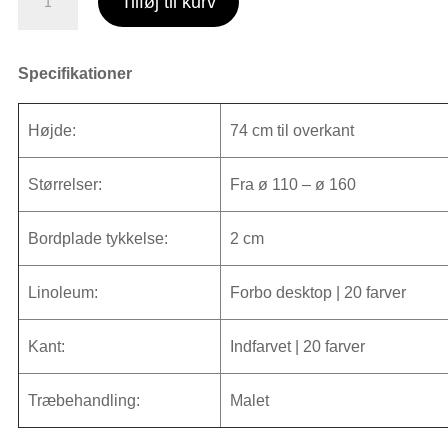
Tilføj til kurv
-
42
Indfarvet
Specifikationer
| Rundt
Søjlebord
Højde:
74 cm til overkant
antal
Størrelser:
Fra ø 110 – ø 160
Bordplade tykkelse:
2 cm
Linoleum:
Forbo desktop | 20 farver
Kant:
Indfarvet | 20 farver
Træbehandling:
Malet