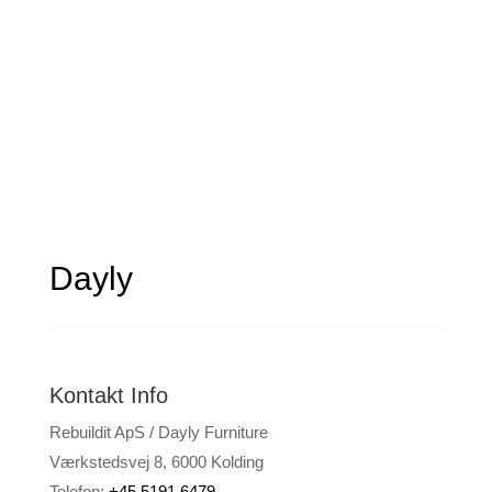
Dansk design & dansk butik
Dansk kvalitet

Vi bruger kun kvalitetsmaterialer
Dayly
Kontakt Info
Rebuildit ApS / Dayly Furniture
Værkstedsvej 8, 6000 Kolding
Telefon:
+45 5191 6479