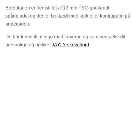
Bordpladen er fremstillet af 19 mm FSC-godkendt
spånplade, og den er beklædt med kork eller kontrapapir på
undersiden.
Du har frihed til at lege med farverne og sammensætte dit
personlige og unikke
DAYLY skrivebord
.
Dansk håndværk

Dansk håndværk udført i Kolding
Fremragende service

Kontakt os, hvis du er i tvivl
Sikker webshop
