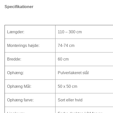
Eg
Specifikationer
olie
| Væghængt
skrivebord
Længder:
110 – 300 cm
antal
Monterings højde:
74-74 cm
Bredde:
60 cm
Ophæng:
Pulverlakeret stål
Ophæng Mål:
50 x 50 cm
Ophæng farve:
Sort eller hvid