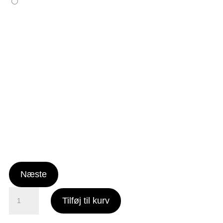
Næste
AA
Tilføj til kurv
-
52